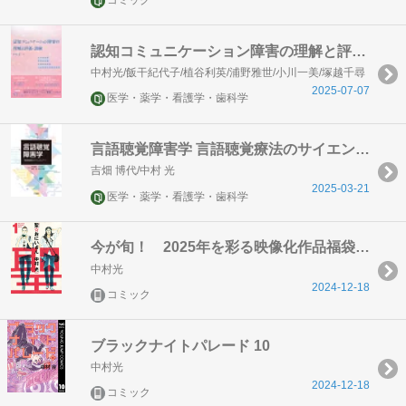
コミック
認知コミュニケーション障害の理解と評価・訓練
中村光/飯干紀代子/植谷利英/浦野雅世/小川一美/塚越千尋
2025-07-07
医学・薬学・看護学・歯科学
言語聴覚障害学 言語聴覚療法のサイエンス&アート
吉畑 博代/中村 光
2025-03-21
医学・薬学・看護学・歯科学
今が旬！ 2025年を彩る映像化作品福袋 ～実写化編～
中村光
2024-12-18
コミック
ブラックナイトパレード 10
中村光
2024-12-18
コミック