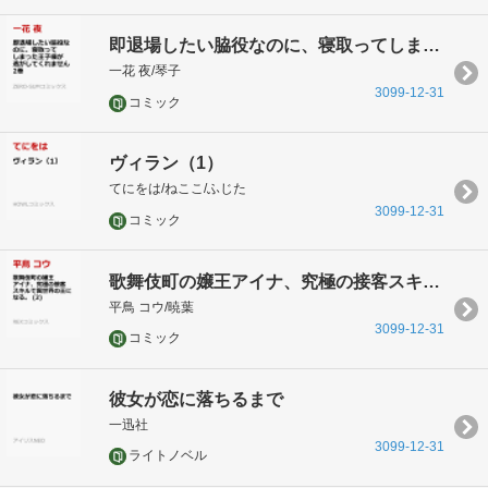
即退場したい脇役なのに、寝取ってしまった王子様が逃がしてくれません 2巻
一花 夜/琴子
3099-12-31
コミック
ヴィラン（1）
てにをは/ねここ/ふじた
3099-12-31
コミック
歌舞伎町の嬢王アイナ、究極の接客スキルで異世界の王になる。 (2)
平鳥 コウ/暁葉
3099-12-31
コミック
彼女が恋に落ちるまで
一迅社
3099-12-31
ライトノベル