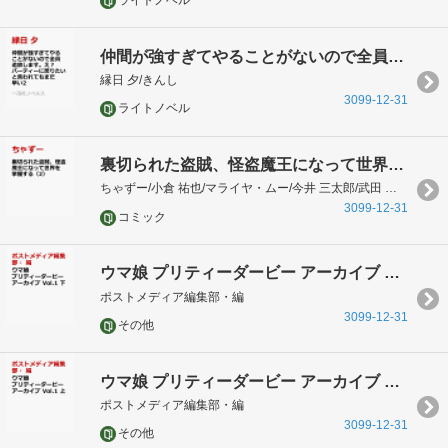
ライトノベル
仲間が強すぎてやることがないので全員追放します。え？ パーティーに戻りたいと言われてもまだ早い2
縁日 夕/きんし
3099-12-31
ライトノベル
裏切られた盗賊、怪盗魔王になって世界を掌握する（2）
ちゃずー/小倉 祐也/マライヤ・ムー/今井 三太郎/武田 ほたる
3099-12-31
コミック
ウマ娘 プリティーダービー アーカイブ Vol.1 下
ポストメディア編集部・編
3099-12-31
その他
ウマ娘 プリティーダービー アーカイブ Vol.1 上
ポストメディア編集部・編
3099-12-31
その他