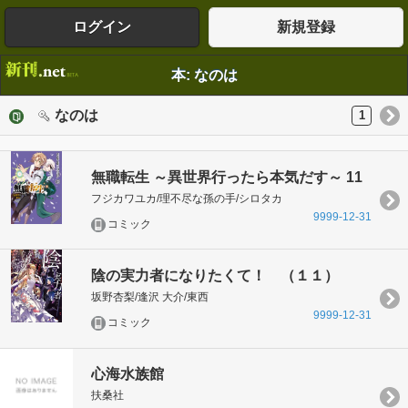
ログイン
新規登録
本: なのは
なのは
1
無職転生 ～異世界行ったら本気だす～ 11
フジカワユカ/理不尽な孫の手/シロタカ
9999-12-31
コミック
陰の実力者になりたくて！ （１１）
坂野杏梨/逢沢 大介/東西
9999-12-31
コミック
心海水族館
扶桑社