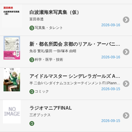
白波瀬海来写真集（仮）
富田恭透
2026-09-16
写真集・タレント
新・都名所図会 京都のリアル・アーバニズム
魚谷 繁礼/森田 一弥/塚本 由晴
2026-09-16
科学・医学・技術
アイドルマスター シンデレラガールズ After20 8
半 二合/バンダイナムコエンターテインメント/T.I.Planning
2026-09-15
コミック
ラジオマニアFINAL
三才ブックス
2026-09-15