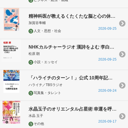
ビジネス・経済・就職
精神科医が教えるくたくたな脳と心の休め方
加賀谷隼輔
2026-09-25
人文・思想・社会
NHKカルチャーラジオ 漢詩をよむ 李白の人生と詩（うた）
松原 朗
2026-09-25
小説・エッセイ
「ハライチのターン！」公式 10周年記念本
ハライチ／TBSラジオ
2026-09-24
写真集・タレント
水晶玉子のオリエンタル占星術 幸運を呼ぶ365日メッセージつき 開運暦2027
水晶 玉子
2026-09-17
その他