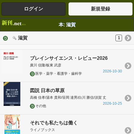
ログイン
新規登録
本: 滋賀
滋賀
1
ブレインサイエンス・レビュー2026
廣川 信隆/板東 武彦
2026-10-30
医学・薬学・看護学・歯科学
図説 日本の草原
高橋 佳孝/湯本 貴和/笹岡 達男/白川 勝信/須賀 丈
2026-10-25
その他
それでも私たちは働く
ライノブックス