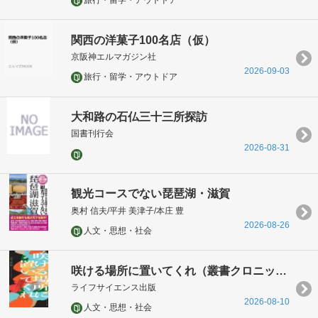
旅行・留学・アウトドア
関西の洋菓子100名店（仮）
京阪神エルマガジン社
2026-09-03
旅行・留学・アウトドア
大和路の石仏三十三所探訪
国書刊行会
2026-08-31
観光コースでない琵琶湖・滋賀
奥村 信夫/平井 美津子/本庄 豊
2026-08-26
人文・思想・社会
咲ける場所に置いてくれ（叢書クロニック）
ライフサイエンス出版
2026-08-10
人文・思想・社会