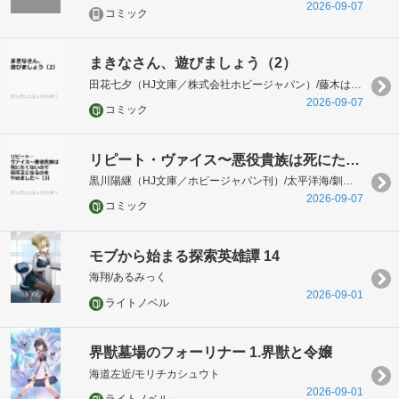
2026-09-07
コミック
まきなさん、遊びましょう（2）
田花七夕（HJ文庫／株式会社ホビージャパン）/藤木はじめ/daichi
2026-09-07
コミック
リピート・ヴァイス〜悪役貴族は死にたくないので四天王になるのをやめました〜（3）
黒川陽継（HJ文庫／ホビージャパン刊）/太平洋海/釧路くき/daichi
2026-09-07
コミック
モブから始まる探索英雄譚 14
海翔/あるみっく
2026-09-01
ライトノベル
界獣墓場のフォーリナー 1.界獣と令嬢
海道左近/モリチカシュウト
2026-09-01