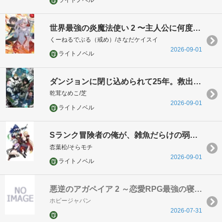
ライトノベル
世界最強の炎魔法使い 2 〜主人公に何度も負けてすべてを失うデブモブに転生したオレ、一途に愛するヒロインを救うために無双する〜
くーねるでぶる（戒め）/さなだケイスイ
2026-09-01
ライトノベル
ダンジョンに閉じ込められて25年。救出されたときには立派な不審者になっていた 5
乾茸なめこ/芝
2026-09-01
ライトノベル
Sランク冒険者の俺が、雑魚だらけの弱小Fランクパーティーに加入するわけないだろ!! いい加減にしろ!! 1 実力はFランク、おっぱいはSカップか……ふむ、まずは話を聞こう
枩葉松/そらモチ
2026-09-01
ライトノベル
悪逆のアガペイア 2 ～恋愛RPG最強の寝取りチャラ男に転生したけど、俺は絶対に寝取ったりしない！～
ホビージャパン
2026-07-31