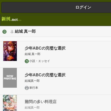
ログイン
結城 真一郎
少年ABCの完璧な選択
結城 真一郎
小説・エッセイ
少年ABCの完璧な選択
結城真一郎
単行本
難問の多い料理店
結城真一郎