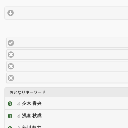
おとなりキーワード
夕木 春央
浅倉 秋成
新川 帆立