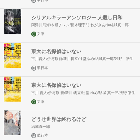
単行本
シリアルキラーアンソロジー 人殺し日和
阿津川辰海/木爾チレン/櫛木理宇/くわがきあゆ/結城真一郎
文庫
東大に名探偵はいない
市川憂人/伊与原新/新川帆立/辻堂ゆめ/結城真一郎/浅野 皓生
単行本
東大に名探偵はいない
市川 憂人/伊与原 新/新川 帆立/辻堂 ゆめ/結城 真一郎/浅野 皓生
文庫
どうせ世界は終わるけど
結城真一郎
単行本