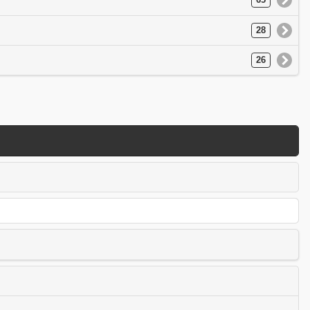
65
28
26