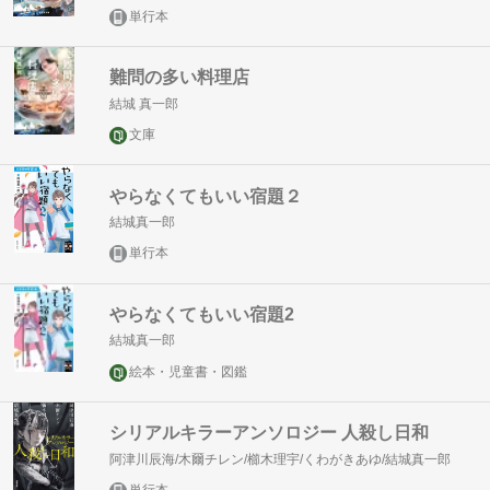
単行本
難問の多い料理店
結城 真一郎
文庫
やらなくてもいい宿題２
結城真一郎
単行本
やらなくてもいい宿題2
結城真一郎
絵本・児童書・図鑑
シリアルキラーアンソロジー 人殺し日和
阿津川辰海/木爾チレン/櫛木理宇/くわがきあゆ/結城真一郎