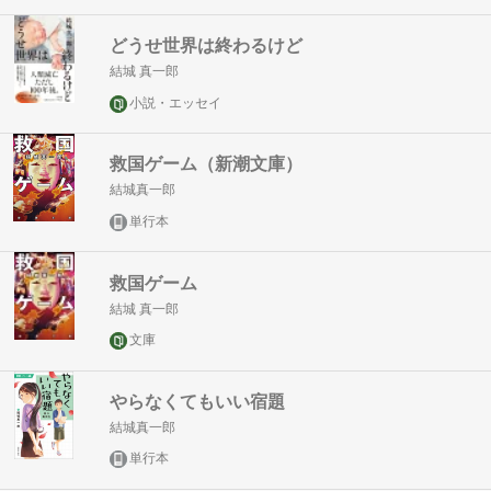
どうせ世界は終わるけど
結城 真一郎
小説・エッセイ
救国ゲーム（新潮文庫）
結城真一郎
単行本
救国ゲーム
結城 真一郎
文庫
やらなくてもいい宿題
結城真一郎
単行本