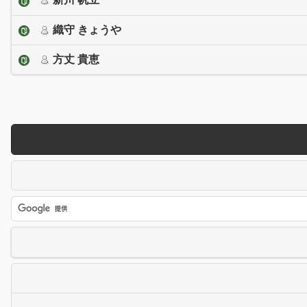
織守 きょうや
方丈 貴恵