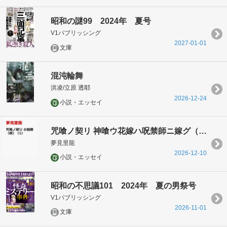
昭和の謎99 2024年 夏号
V1パブリッシング
2027-01-01
文庫
混沌輪舞
洪凌/立原 透耶
2026-12-24
小説・エッセイ
咒喰ノ契リ 神喰ウ花嫁ハ呪禁師ニ嫁グ（上）
夢見里龍
2026-12-10
小説・エッセイ
昭和の不思議101 2024年 夏の男祭号
V1パブリッシング
2026-11-01
文庫