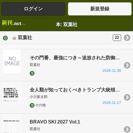
ログイン
新規登録
本: 双葉社
双葉社
22
その門番、最強につき～追放された防御力9999の戦士、王都の門番として無双する～
双葉社
2026-11-30
全人類が知っておくべきトランプ大統領が開示した「ヤバすぎるUFO機密」の真相（仮）
小川新太郎
2026-11-17
その他
BRAVO SKI 2027 Vol.1
双葉社