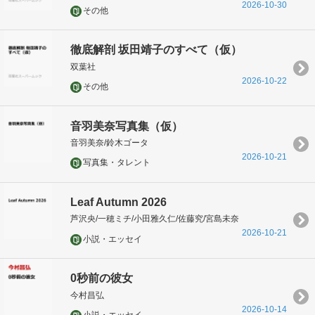
2026-10-30
その他
徹底解剖 坂田靖子のすべて（仮）
双葉社
2026-10-22
その他
音羽美奈写真集（仮）
音羽美奈/鈴木ゴータ
2026-10-21
写真集・タレント
Leaf Autumn 2026
芦沢央/一穂ミチ/小田雅久仁/佐藤究/宮島未奈
2026-10-21
小説・エッセイ
0秒前の彼女
今村昌弘
2026-10-14