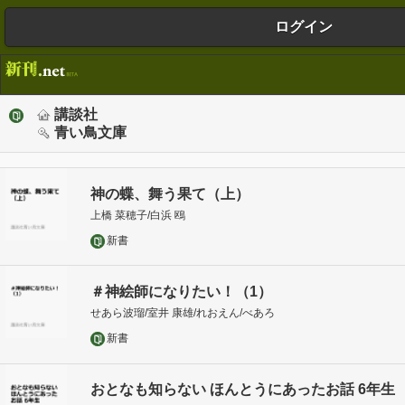
ログイン
講談社
青い鳥文庫
神の蝶、舞う果て（上）
上橋 菜穂子/白浜 鴎
新書
＃神絵師になりたい！（1）
せあら波瑠/室井 康雄/れおえん/べあろ
新書
おとなも知らない ほんとうにあったお話 6年生