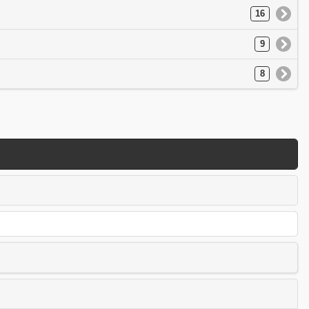
16
9
8