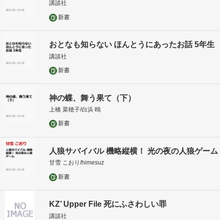
講談社
新書
おとなも知らない ほんとうにあったお話 5年生
講談社
新書
神の蝶、舞う果て（下）
上橋 菜穂子/白浜 鴎
新書
人狼サバイバル 機略縦横！ 光の夜の人狼ゲーム
甘雪 こおり/himesuz
新書
KZ’ Upper File 死にふさわしい罪
講談社