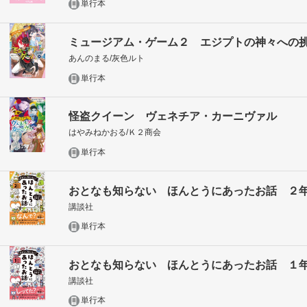
単行本
ミュージアム・ゲーム２ エジプトの神々への
あんのまる/灰色ルト
単行本
怪盗クイーン ヴェネチア・カーニヴァル
はやみねかおる/Ｋ２商会
単行本
おとなも知らない ほんとうにあったお話 ２
講談社
単行本
おとなも知らない ほんとうにあったお話 １
講談社
単行本