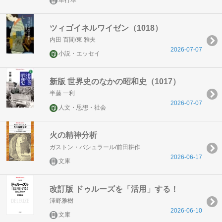
単行本
ツィゴイネルワイゼン（1018）
内田 百間/東 雅夫
2026-07-07
小説・エッセイ
新版 世界史のなかの昭和史（1017）
半藤 一利
2026-07-07
人文・思想・社会
火の精神分析
ガストン・バシュラール/前田耕作
2026-06-17
文庫
改訂版 ドゥルーズを「活用」する！
澤野雅樹
2026-06-10
文庫