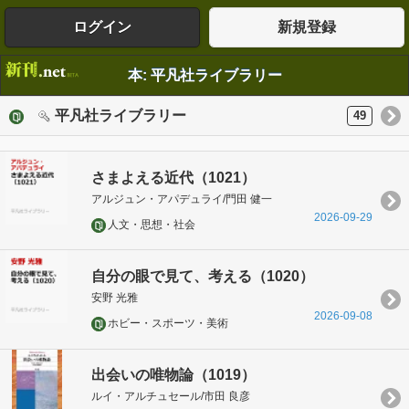
ログイン
新規登録
本: 平凡社ライブラリー
平凡社ライブラリー
49
さまよえる近代（1021）
アルジュン・アパデュライ/門田 健一
2026-09-29
人文・思想・社会
自分の眼で見て、考える（1020）
安野 光雅
2026-09-08
ホビー・スポーツ・美術
出会いの唯物論（1019）
ルイ・アルチュセール/市田 良彦