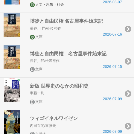
2026-08-07
人文・思想・社会
博徒と自由民権 名古屋事件始末記
長谷川 昇/松沢 裕作
2026-07-16
文庫
博徒と自由民権 名古屋事件始末記
長谷川昇/松沢裕作
2026-07-15
文庫
新版 世界史のなかの昭和史
半藤一利
2026-07-09
文庫
ツィゴイネルワイゼン
内田百閒/東雅夫
2026-07-09