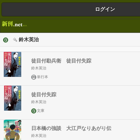
ログイン
鈴木英治
徒目付勘兵衛 徒目付失踪
鈴木英治
単行本
徒目付失踪
鈴木英治
文庫
日本橋の強談 大江戸なりあがり伝
鈴木英治