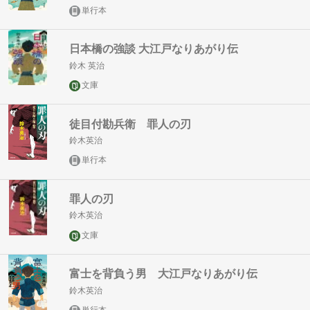
単行本
日本橋の強談 大江戸なりあがり伝
鈴木 英治
文庫
徒目付勘兵衛 罪人の刃
鈴木英治
単行本
罪人の刃
鈴木英治
文庫
富士を背負う男 大江戸なりあがり伝
鈴木英治