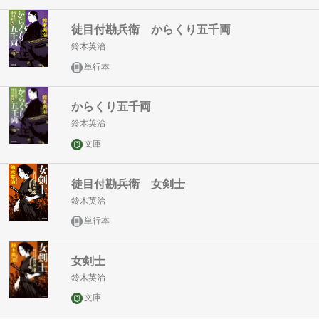
徒目付勘兵衛 からくり五千両
鈴木英治
単行本
からくり五千両
鈴木英治
文庫
徒目付勘兵衛 女剣士
鈴木英治
単行本
女剣士
鈴木英治
文庫