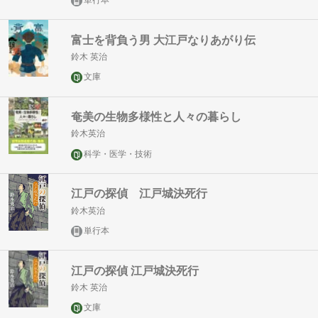
単行本
富士を背負う男 大江戸なりあがり伝
鈴木 英治
文庫
奄美の生物多様性と人々の暮らし
鈴木英治
科学・医学・技術
江戸の探偵 江戸城決死行
鈴木英治
単行本
江戸の探偵 江戸城決死行
鈴木 英治
文庫