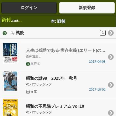
ログイン
新規登録
本: 戦後
戦後
1
人生は残酷である-実存主義 (エリート)の終焉と自然哲学への憧憬
森神逍遥...
2017-04-08
単行本
昭和の謎99 2025年 秋号
V1パブリッシング
2027-10-01
文庫
昭和の不思議プレミアム vol.10
V1パブリッシング