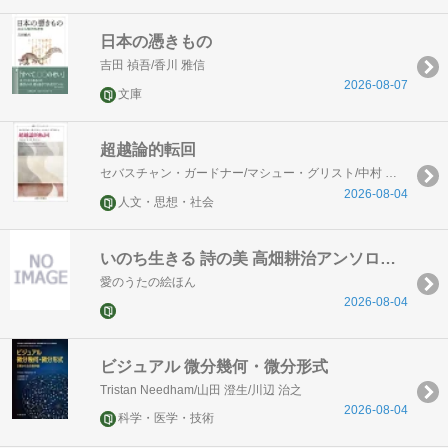
日本の憑きもの
吉田 禎吾/香川 雅信
2026-08-07
文庫
超越論的転回
セバスチャン・ガードナー/マシュー・グリスト/中村 拓也/林 克樹/櫻井 真文
2026-08-04
人文・思想・社会
いのち生きる 詩の美 高畑耕治アンソロジー
愛のうたの絵ほん
2026-08-04
ビジュアル 微分幾何・微分形式
Tristan Needham/山田 澄生/川辺 治之
2026-08-04
科学・医学・技術