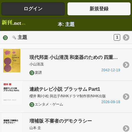
ログイン
新規登録
本: 主題
主題
1
現代邦楽 小山清茂 和楽器のための 四重奏曲第2番/三重奏曲 (現代邦楽ライブラリー)
小山清茂
2042-12-19
楽譜
連続テレビ小説 ブラッサム Part1
櫻井 剛/小松 與志子/NHKドラマ制作班/NHK出版
2026-09-18
エンタメ・ゲーム
増補版 不審者のデモクラシー
山本 圭