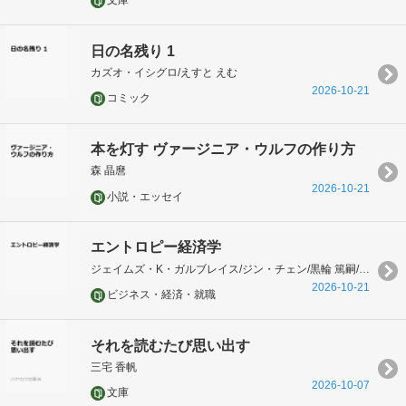
文庫
日の名残り 1
カズオ・イシグロ/えすと えむ
2026-10-21
コミック
本を灯す ヴァージニア・ウルフの作り方
森 晶麿
2026-10-21
小説・エッセイ
エントロピー経済学
ジェイムズ・K・ガルブレイス/ジン・チェン/黒輪 篤嗣/塚原 康博
2026-10-21
ビジネス・経済・就職
それを読むたび思い出す
三宅 香帆
2026-10-07
文庫