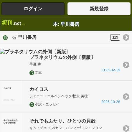
ログイン
新規登録
本: 早川書房
早川書房
119
プラネタリウムの外側〔新版〕
早瀬 耕
2125-02-19
文庫
カイロス
ジェニー・エルペンベック/松永 美穂
2026-10-28
小説・エッセイ
それでもふたり、ひとつの貝殻
キム・チョヨプ/カン・バンファ/ユン・ジヨン