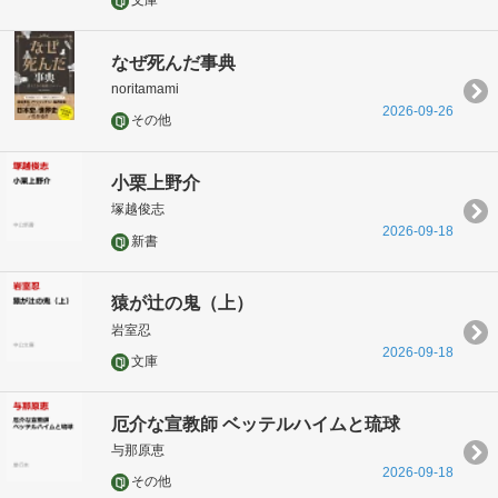
文庫
なぜ死んだ事典
noritamami
2026-09-26
その他
小栗上野介
塚越俊志
2026-09-18
新書
猿が辻の鬼（上）
岩室忍
2026-09-18
文庫
厄介な宣教師 ベッテルハイムと琉球
与那原恵
2026-09-18
その他