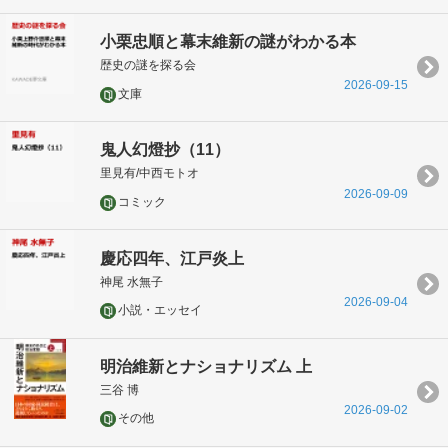
小栗忠順と幕末維新の謎がわかる本
歴史の謎を探る会
2026-09-15
文庫
鬼人幻燈抄（11）
里見有/中西モトオ
2026-09-09
コミック
慶応四年、江戸炎上
神尾 水無子
2026-09-04
小説・エッセイ
明治維新とナショナリズム 上
三谷 博
2026-09-02
その他