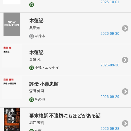
2026-10-01
木蓮記
奥泉光
2026-09-30
単行本
木蓮記
奥泉 光
2026-09-30
小説・エッセイ
評伝 小栗忠順
森田 健司
2026-09-29
その他
幕末維新 不適切にもほどがある話
堀江 宏樹
2026-09-28