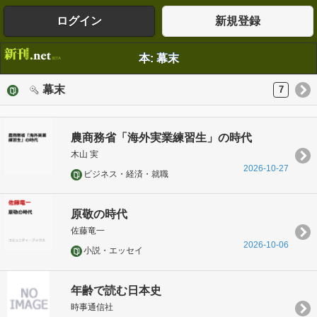
ログイン
新規登録
本: 幕末
幕末
7
農商務省「海外実業練習生」の時代
木山 実
2026-10-27
ビジネス・経済・就職
原敬の時代
佐藤竜一
2026-10-06
小説・エッセイ
年齢で読む日本史
時事通信社