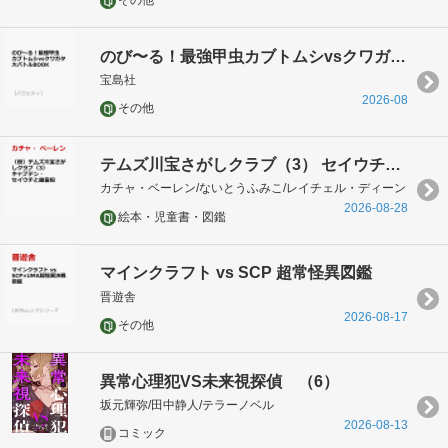
その他
のび〜る！最強甲虫カブトムシvsクワガタ大バトルBOOK
宝島社
2026-08
その他
テムズ川宝さがしクラブ（3） セイウチ船長VSガイコツ海賊団！？
カチャ・ベーレン/ないとうふみこ/レイチェル・ディーン
2026-08-28
絵本・児童書・図鑑
マインクラフト vs SCP 超常怪異図鑑
晋遊舎
2026-08-17
その他
異常心理犯VS未来視探偵 （6）
坂元輝弥/田中静人/テラーノベル
2026-08-13
コミック