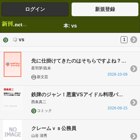
ログイン
新規登録
本: vs
vs
1
先に仕掛けてきたのはそちらですよね？ ～絶対に被害者面で私を冷遇したい婚約者とその本命 VS 絶対に被害者面で制す私 ファイッ～
星羽芽/昌未
2026-10-09
新文芸
鉄牌のジャン！悪童VSアイドル料理バトル編
西条真二
2026-09-15
コミック
クレームｖｓ公務員
山谷 清秀