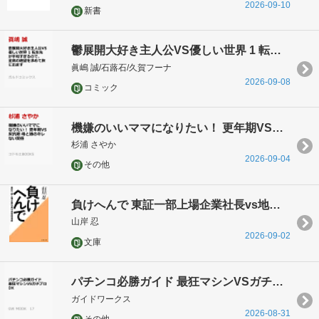
2026-09-10
新書
鬱展開大好き主人公VS優しい世界 1 転生先が平和すぎるので、至高の絶望を求めて旅に出ます
眞嶋 誠/石蕗石/久賀フーナ
2026-09-08
コミック
機嫌のいいママになりたい！ 更年期VS反抗期 母と娘のキレない関係
杉浦 さやか
2026-09-04
その他
負けへんで 東証一部上場企業社長vs地検特捜部
山岸 忍
2026-09-02
文庫
パチンコ必勝ガイド 最狂マシンVSガチプロDX
ガイドワークス
2026-08-31