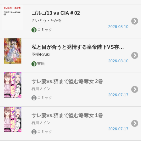
ゴルゴ13 vs CIA＃02
さいとう・たかを
2026-08-10
コミック
私と目が合うと発情する皇帝陛下VS存在感ゼロの甘イキ令嬢 両想いなのに見つめ合うことができません
臣桜/Ryuki
2026-08-10
書籍
サレ妻vs.猫まで盗む略奪女 2巻
石川ノイン
2026-07-17
コミック
サレ妻vs.猫まで盗む略奪女 1巻
石川ノイン
2026-07-17
コミック