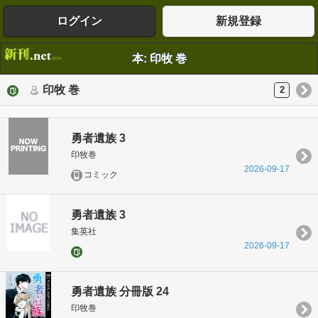
ログイン
新規登録
本: 印牧 巻
印牧 巻
2
勇者遺族 3
印牧巻
2026-09-17
コミック
勇者遺族 3
集英社
2026-09-17
勇者遺族 分冊版 24
印牧巻