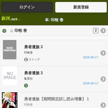
ログイン
新規登録
本: 印牧 巻
印牧 巻
2
勇者遺族 3
印牧巻
2026-09-17
コミック
勇者遺族 3
集英社
2026-09-17
勇者遺族【期間限定試し読み増量】 1
印牧巻