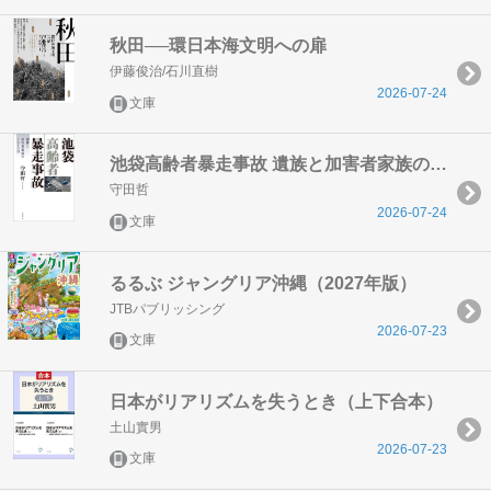
秋田──環日本海文明への扉
伊藤俊治/石川直樹
2026-07-24
文庫
池袋高齢者暴走事故 遺族と加害者家族の2060日
守田哲
2026-07-24
文庫
るるぶ ジャングリア沖縄（2027年版）
JTBパブリッシング
2026-07-23
文庫
日本がリアリズムを失うとき（上下合本）
土山實男
2026-07-23
文庫