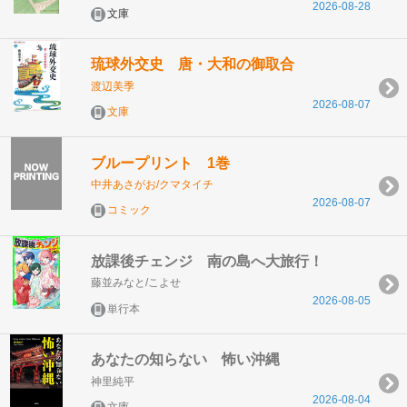
2026-08-28
文庫
琉球外交史 唐・大和の御取合
渡辺美季
2026-08-07
文庫
ブループリント 1巻
中井あさがお/クマタイチ
2026-08-07
コミック
放課後チェンジ 南の島へ大旅行！
藤並みなと/こよせ
2026-08-05
単行本
あなたの知らない 怖い沖縄
神里純平
2026-08-04