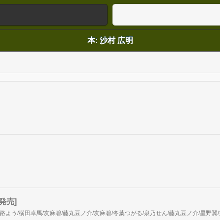
本: 沙村 広明
発売]