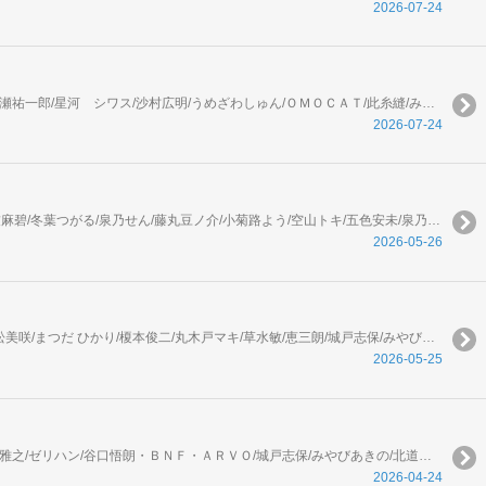
2026-07-24
アフタヌーン編集部/Ｆｉｏｋ Ｌｅｅ/山口つばさ/城戸志保/ヨシダ/陶延リュウ/石川雅之/珈琲/田中相/高松美咲/石黒正数/藤島康介/やながわけんじ/百瀬祐一郎/星河 シワス/沙村広明/うめざわしゅん/ＯＭＯＣＡＴ/此糸縫/みやびあきの/丸木戸マキ/皆川亮二/ゼリハン/谷口悟朗・ＢＮＦ・ＡＲＶＯ/北道正幸/まつだ ひかり/山嵜大輝/ＩＺＵ/Ｈａｇａｎｅ/原正人/須賀晶/雨田青/安藤正基/太田ごう/カラスヤサトシ
2026-07-24
ONE/あずま京太郎/bose/横田卓馬/伏瀬/川上泰樹/弐瓶勉/馬場康誌/ヤスダスズヒト/星野翼/大倉崇裕/矢島司規/高田裕三/沙村広明/友麻碧/藤丸豆ノ介/友麻碧/冬葉つがる/泉乃せん/藤丸豆ノ介/小菊路よう/空山トキ/五色安未/泉乃せん/伍長/光永康則/マツモトケンゴ/杉本萌/ゆづか正成/伏瀬/中谷チカ/蕪木真/緒崎 カホ/麻生りーち/伏瀬/カジカ航
2026-05-26
アフタヌーン編集部/百瀬祐一郎/星河 シワス/石川雅之/山口つばさ/里見Ｕ/にゃんにゃんファクトリー/うめざわしゅん/珈琲/ヨシダ/つるまいかだ/高松美咲/まつだ ひかり/榎本俊二/丸木戸マキ/草水敏/恵三朗/城戸志保/みやびあきの/皆川亮二/ゼリハン/谷口悟朗・ＢＮＦ・ＡＲＶＯ/沙村広明/山嵜大輝/やながわけんじ/安藤正基/Ｆｉｏｋ Ｌｅｅ/文村公/藤島康介/田中相/北道正幸/須賀晶/ＩＺＵ/Ｈａｇａｎｅ/原正人/カラスヤサトシ
2026-05-25
アフタヌーン編集部/高松美咲/山口つばさ/つるまいかだ/丸木戸マキ/皆川亮二/ヨシダ/田中相/石黒正数/山嵜大輝/Ｆｉｏｋ Ｌｅｅ/草水敏/恵三朗/石川雅之/ゼリハン/谷口悟朗・ＢＮＦ・ＡＲＶＯ/城戸志保/みやびあきの/北道正幸/藤島康介/沙村広明/ＯＭＯＣＡＴ/此糸縫/文村公/須賀晶/やながわけんじ/安藤正基/フユミチ/カラスヤサトシ
2026-04-24