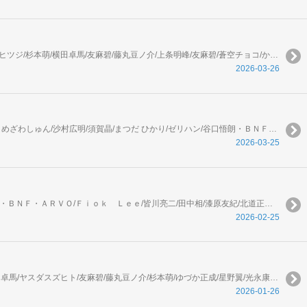
やしろ学/伏瀬/川上泰樹/弐瓶勉/ONE/あずま京太郎/bose/ヤスダスズヒト/馬場康誌/大倉崇裕/矢島司規/小菊路よう/園山ゆきの/高田裕三/沙村広明/山田ヒツジ/杉本萌/横田卓馬/友麻碧/藤丸豆ノ介/上条明峰/友麻碧/蒼空チョコ/かいれめく/清水茜/星野翼/ゆづか正成/マツモトケンゴ/光永康則/空山トキ/五色安未/泉乃せん/伍長/緒崎 カホ/伏瀬/中谷チカ/伏瀬/カジカ航/伏瀬/戸野タエ/くばんまち/須藤けい/氷見雷太
2026-03-26
アフタヌーン編集部/丸木戸マキ/石川雅之/みやびあきの/ヨシダ/珈琲/安藤正基/石黒正数/山嵜大輝/北道正幸/皆川亮二/田中相/榎本俊二/つるまいかだ/うめざわしゅん/沙村広明/須賀晶/まつだ ひかり/ゼリハン/谷口悟朗・ＢＮＦ・ＡＲＶＯ/Ｆｉｏｋ Ｌｅｅ/ＯＭＯＣＡＴ/此糸縫/やながわけんじ/藤島康介/草水敏/恵三朗/雨田青/文村公/ＩＺＵ/Ｈａｇａｎｅ/原正人/カラスヤサトシ
2026-03-25
アフタヌーン編集部/山嵜大輝/石黒正数/高松美咲/石川雅之/山口つばさ/須賀晶/うめざわしゅん/つるまいかだ/草水敏/恵三朗/ヨシダ/ゼリハン/谷口悟朗・ＢＮＦ・ＡＲＶＯ/Ｆｉｏｋ Ｌｅｅ/皆川亮二/田中相/漆原友紀/北道正幸/みやびあきの/城戸志保/文村公/藤島康介/沙村広明/榎本俊二/まつだ ひかり/金田あき/安藤正基/ＩＺＵ/Ｈａｇａｎｅ/原正人/カラスヤサトシ/ばったん
2026-02-25
上条明峰/友麻碧/馬場康誌/大倉崇裕/矢島司規/弐瓶勉/ONE/あずま京太郎/bose/伏瀬/川上泰樹/やしろ学/園山ゆきの/高田裕三/沙村広明/山田ヒツジ/横田卓馬/ヤスダスズヒト/友麻碧/藤丸豆ノ介/杉本萌/ゆづか正成/星野翼/光永康則/空山トキ/五色安未/泉乃せん/伍長/マツモトケンゴ/冬葉つがる/友麻碧/泉乃せん/Laruha/緒崎 カホ/伏瀬/カジカ航/伏瀬/戸野タエ
2026-01-26