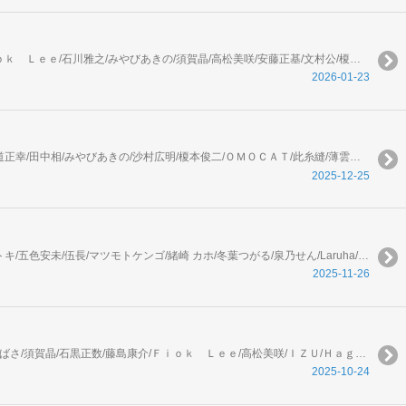
アフタヌーン編集部/つるまいかだ/ヨシダ/皆川亮二/山口つばさ/草水敏/恵三朗/うめざわしゅん/ゼリハン/谷口悟朗・ＢＮＦ・ＡＲＶＯ/北道正幸/Ｆｉｏｋ Ｌｅｅ/石川雅之/みやびあきの/須賀晶/高松美咲/安藤正基/文村公/榎本俊二/城戸志保/沙村広明/藤島康介/金田あき/まつだ ひかり/ＩＺＵ/Ｈａｇａｎｅ/原正人/雨田青/史染/カラスヤサトシ
2026-01-23
アフタヌーン編集部/うめざわしゅん/ゼリハン/谷口悟朗・ＢＮＦ・ＡＲＶＯ/山口つばさ/高松美咲/石川雅之/珈琲/Ｆｉｏｋ Ｌｅｅ/文村公/ヨシダ/北道正幸/田中相/みやびあきの/沙村広明/榎本俊二/ＯＭＯＣＡＴ/此糸縫/薄雲ねず/多崎礼/孳々/安藤正基/石黒正数/皆川亮二/金田あき/ＩＺＵ/Ｈａｇａｎｅ/原正人/藤島康介/須賀晶/草水敏/恵三朗/志羽よう/カラスヤサトシ
2025-12-25
弐瓶勉/ヤスダスズヒト/伏瀬/川上泰樹/園山ゆきの/小菊路よう/星野翼/沙村広明/杉本萌/横田卓馬/光永康則/中谷チカ/香月日輪/深山和香/カジカ航/空山トキ/五色安未/伍長/マツモトケンゴ/緒崎 カホ/冬葉つがる/泉乃せん/Laruha/友麻碧/藤丸豆ノ介/樋口彰彦/おしおしお/志水アキ/京極夏彦/田村半蔵/らむ味/空野七/有馬ろば
2025-11-26
アフタヌーン編集部/文村公/みやびあきの/石川雅之/金田あき/ＯＭＯＣＡＴ/此糸縫/安藤正基/ヨシダ/田中相/北道正幸/椎名うみ/うめざわしゅん/山口つばさ/須賀晶/石黒正数/藤島康介/Ｆｉｏｋ Ｌｅｅ/高松美咲/ＩＺＵ/Ｈａｇａｎｅ/原正人/皆川亮二/珈琲/嵐山のり/つるまいかだ/城戸志保/榎本俊二/まつだ ひかり/草水敏/恵三朗/沙村広明/ｙｕｉｃｃｏ/カラスヤサトシ
2025-10-24