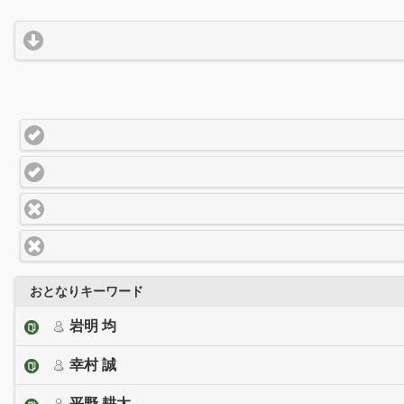
おとなりキーワード
岩明 均
幸村 誠
平野 耕太