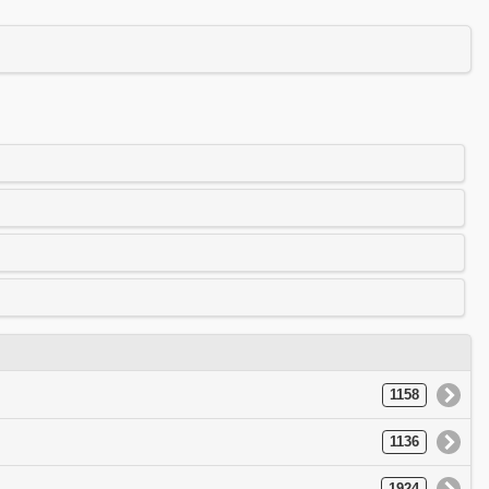
1158
1136