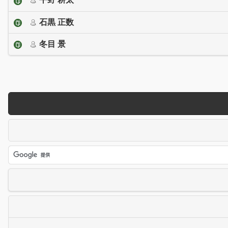
石黒 正数
冬目 景