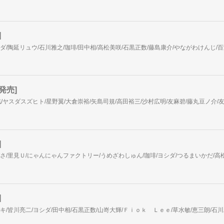
]
発売]
]
]