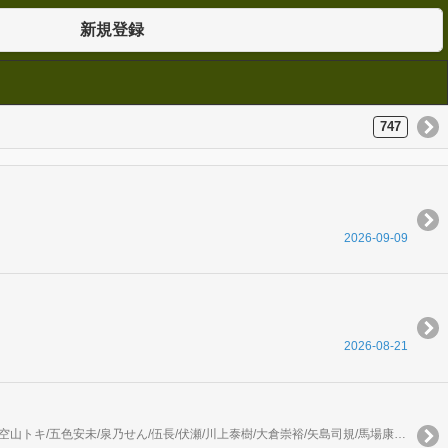
新規登録
747
2026-09-09
2026-08-21
ヤスダスズヒト/弐瓶勉/ONE/あずま京太郎/bose/園山ゆきの/小菊路よう/横田卓馬/友麻碧/藤丸豆ノ介/友麻碧/冬葉つがる/泉乃せん/藤丸豆ノ介/星野翼/空山トキ/五色安未/泉乃せん/伍長/伏瀬/川上泰樹/大倉崇裕/矢島司規/馬場康誌/やしろ学/光永康則/高田裕三/山田ヒツジ/杉本萌/沙村広明/マツモトケンゴ/伏瀬/カジカ航/伏瀬/戸野タエ/湖西晶