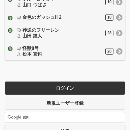
10
山口 つばさ
金色のガッシュ!! 2
10
葬送のフリーレン
28
山田 鐘人
怪獣8号
20
松本 直也
ログイン
新規ユーザー登録