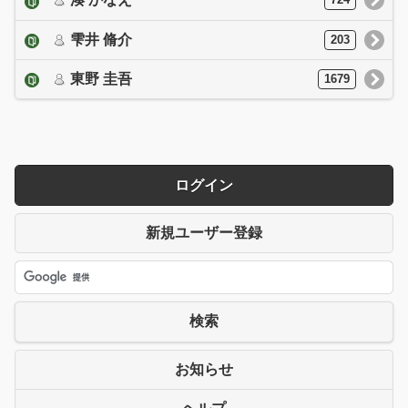
724
雫井 脩介
203
東野 圭吾
1679
ログイン
新規ユーザー登録
検索
お知らせ