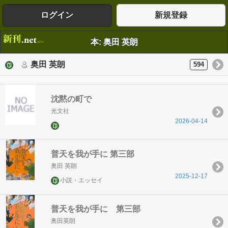
ログイン
新規登録
本: 奥田 英朗
奥田 英朗
594
沈黙の町で
光文社
2026-04-14
普天を我が手に 第三部
奥田 英朗
2025-12-17
小説・エッセイ
普天を我が手に 第三部
奥田英朗