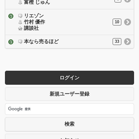
富樫 じゅん
リエゾン
竹村 優作
10
講談社
本なら売るほど
33
ログイン
新規ユーザー登録
検索