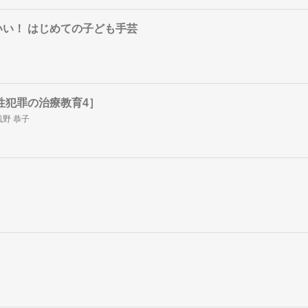
い！ はじめての子ども手芸
性犯罪の治療教育4］
浅野 恭子