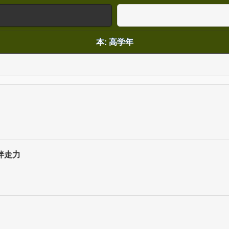
本: 高学年
伴走力