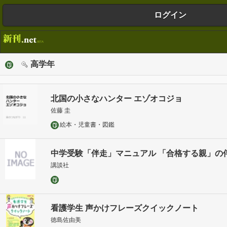
ログイン
高学年
北国の小さなハンター エゾオコジョ
佐藤 圭
絵本・児童書・図鑑
中学受験「伴走」マニュアル 「合格する親」の
講談社
看護学生 声かけフレーズクイックノート
徳島佐由美