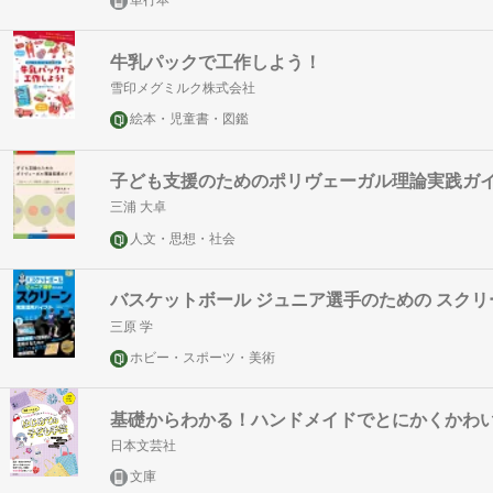
単行本
牛乳パックで工作しよう！
雪印メグミルク株式会社
絵本・児童書・図鑑
子ども支援のためのポリヴェーガル理論実践ガ
三浦 大卓
人文・思想・社会
バスケットボール ジュニア選手のための スク
三原 学
ホビー・スポーツ・美術
基礎からわかる！ハンドメイドでとにかくかわい
日本文芸社
文庫