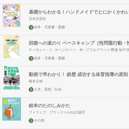
基礎からわかる！ハンドメイドでとにかくかわい
日本文芸社
絵本・児童書・図鑑
回復への道のり ベースキャンプ［性問題行動・
ティモシー・J・カーン/ドーン・M・プフルグラット/野坂 祐子/
絵本・児童書・図鑑
動画で早わかり！ 鉄壁 成功する体育指導の原則
根本正雄
人文・思想・社会
絵本のたのしみかた
フィリップ・ブラッスール/山口謠司
その他