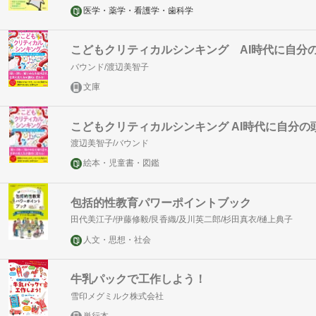
医学・薬学・看護学・歯科学
こどもクリティカルシンキング AI時代に自分
バウンド/渡辺美智子
文庫
こどもクリティカルシンキング AI時代に自分
渡辺美智子/バウンド
絵本・児童書・図鑑
包括的性教育パワーポイントブック
田代美江子/伊藤修毅/艮香織/及川英二郎/杉田真衣/樋上典子
人文・思想・社会
牛乳パックで工作しよう！
雪印メグミルク株式会社