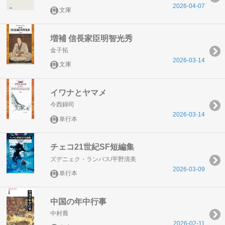
2026-04-07
文庫
増補 信長家臣明智光秀
金子拓
2026-03-14
文庫
イワナとヤマメ
今西錦司
2026-03-14
単行本
チェコ21世紀SF短編集
ズデニェク・ランパス/平野清美
2026-03-09
単行本
中国の年中行事
中村喬
2026-02-11