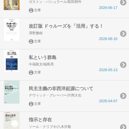
ガストン・バシュラール/前田耕作
2026-06-17
文庫
改訂版 ドゥルーズを「活用」する！
澤野雅樹
2026-06-10
文庫
私という群島
今福龍太/福島亮
2026-05-13
文庫
民主主義の非西洋起源について
デヴィッド・グレーバー/片岡大右
2026-04-07
文庫
指示と存在
ソール・クリプキ/八木沢敬