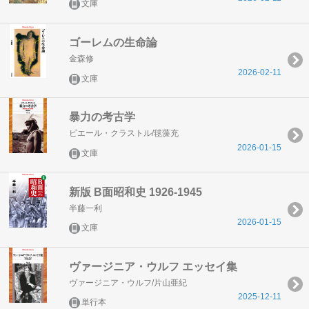
文庫
ゴーレムの生命論
金森修
2026-02-11
文庫
暴力の考古学
ピエール・クラストル/毬藻充
2026-01-15
文庫
新版 B面昭和史 1926-1945
半藤一利
2026-01-15
文庫
ヴァージニア・ウルフ エッセイ集
ヴァージニア・ウルフ/片山亜紀
2025-12-11
単行本