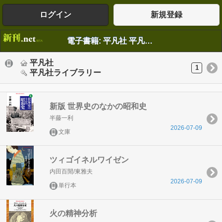
ログイン
新規登録
電子書籍: 平凡社 平凡社ライブラリー
平凡社
1
平凡社ライブラリー
新版 世界史のなかの昭和史
半藤一利
2026-07-09
文庫
ツィゴイネルワイゼン
内田百閒/東雅夫
2026-07-09
単行本
火の精神分析