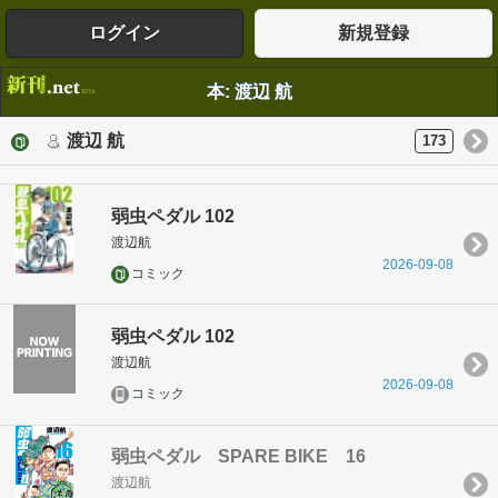
ログイン
新規登録
本: 渡辺 航
渡辺 航
173
弱虫ペダル 102
渡辺航
2026-09-08
コミック
弱虫ペダル 102
渡辺航
2026-09-08
コミック
弱虫ペダル SPARE BIKE 16
渡辺航