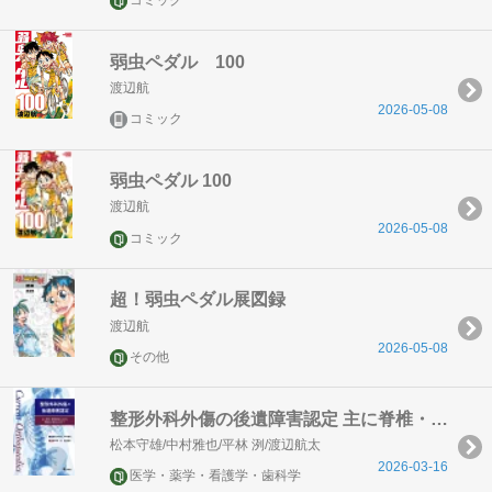
コミック
弱虫ペダル 100
渡辺航
2026-05-08
コミック
弱虫ペダル 100
渡辺航
2026-05-08
コミック
超！弱虫ペダル展図録
渡辺航
2026-05-08
その他
整形外科外傷の後遺障害認定 主に脊椎・脊髄領域における問題点の解決に向けて
松本守雄/中村雅也/平林 洌/渡辺航太
2026-03-16
医学・薬学・看護学・歯科学