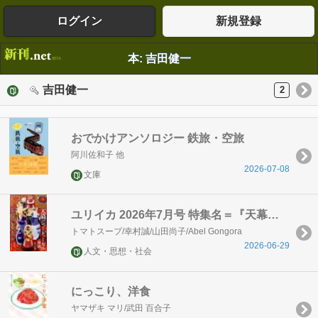
ログイン
新規登録
本: 吉田健一
吉田健一
2
おでかけアンソロジー 鉄旅・空旅
阿川佐和子 他
2026-07-08
文庫
ユリイカ 2026年7月号 特集名＝『天幕のジャードゥーガル』の世界 -トマトスープが描く歴史マンガの新地平ー
トマトスープ/幸村誠/山田尚子/Abel Gongora
2026-06-29
人文・思想・社会
にっこり、洋食
ヤマザキ マリ/武田 百合子