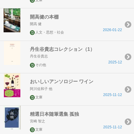
文庫
開高健の本棚
開高 健
2026-01-22
人文・思想・社会
丹生谷貴志コレクション（1）
丹生谷貴志
2025-12
その他
おいしいアンソロジー ワイン
阿川佐和子 他
2025-11-12
文庫
精選日本随筆選集 孤独
宮崎 智之
2025-11-12
文庫