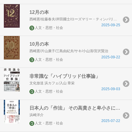
12月の本
西崎憲/佐藤春夫/岸田國士/ローズマリー・ティンパリー/日影丈吉/武田麟太郎
2025-09-25
人文・思想・社会
10月の本
西崎憲/片山廣子/三島由紀夫/サキ/小山清/宮沢賢治
2025-09-22
人文・思想・社会
非常識な「ハイブリッド仕事論」
文化放送 浜カフェ/入山 章栄
2025-09-03
人文・思想・社会
日本人の「作法」 その高貴さと卑小さについて
浜崎洋介
2025-07-22
人文・思想・社会