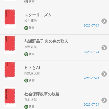
新書
スターリニズム
松井 康浩
2026-07-24
新書
与謝野晶子 火の色の歌人
今野 寿美
2026-07-24
新書
ヒトとAI
岡野原 大輔
2026-07-24
新書
社会保障改革の岐路
宮本 太郎
2026-07-24
新書