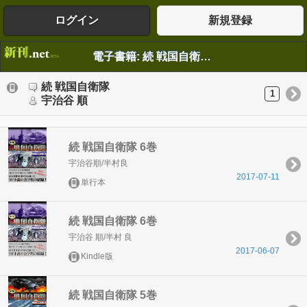
ログイン
新規登録
電子書籍: 続 戦国自衛隊 宇治谷 順
続 戦国自衛隊
1
宇治谷 順
続 戦国自衛隊 6巻
宇治谷順/半村良
2017-07-11
単行本
続 戦国自衛隊 6巻
宇治谷 順/半村 良
2017-06-07
Kindle版
続 戦国自衛隊 5巻