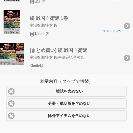
単行本
続 戦国自衛隊 1巻
宇治谷 順/半村 良
2016-01-25
Kindle版
[まとめ買い] 続 戦国自衛隊
宇治谷 順/半村 良/宇治谷順/半村良
Kindle版
表示内容（タップで切替）
雑誌を含めない
分冊・単話版を含めない
除外アイテムを含めない