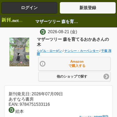
ログイン
新規登録
マザーツリー 森を育てるおかあさんの木
2026-08-21
(金)
マザーツリー 森を育てるおかあさんの
木
シビル・ローゼン
/
ナンシー・カーペンター
/
千葉 茂
樹
Amazon
で購入する
他のショップで探す
新刊発見日: 2026年07月09日
あすなろ書房
EAN: 9784751533116
絵本
openBD