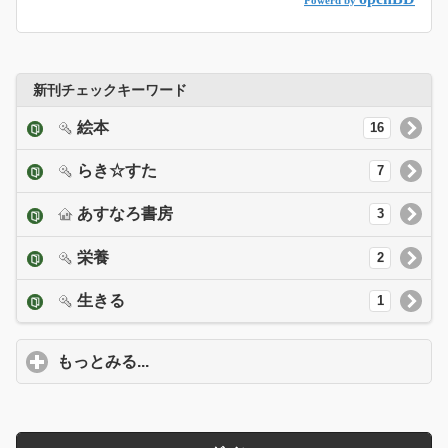
Powerd by
新刊チェックキーワード
絵本
16
らき☆すた
7
あすなろ書房
3
栄養
2
生きる
1
もっとみる...
click to expand contents