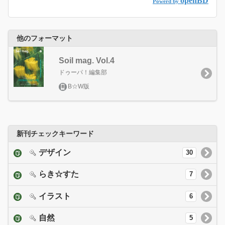
openBD
Powerd by
他のフォーマット
Soil mag. Vol.4
ドゥーパ！編集部
B☆W版
新刊チェックキーワード
デザイン
30
らき☆すた
7
イラスト
6
自然
5