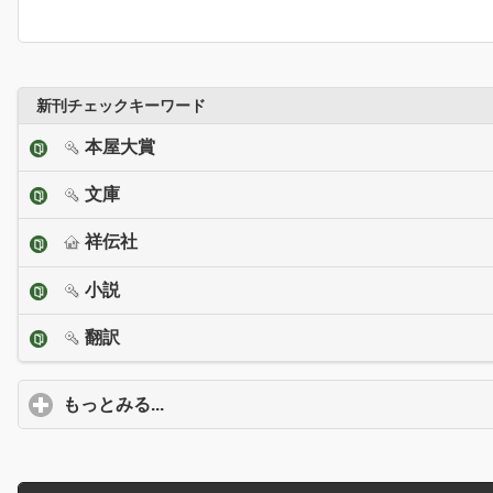
新刊チェックキーワード
本屋大賞
文庫
祥伝社
小説
翻訳
もっとみる...
click to expand contents