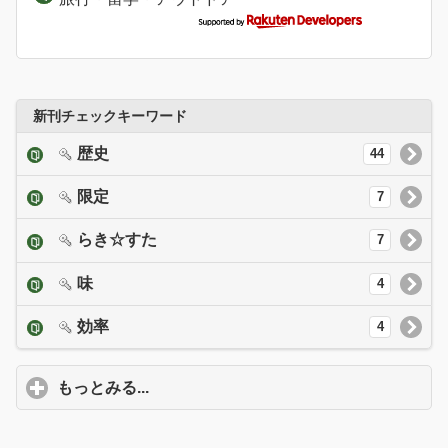
新刊チェックキーワード
歴史
44
限定
7
らき☆すた
7
味
4
効率
4
もっとみる...
click to expand contents