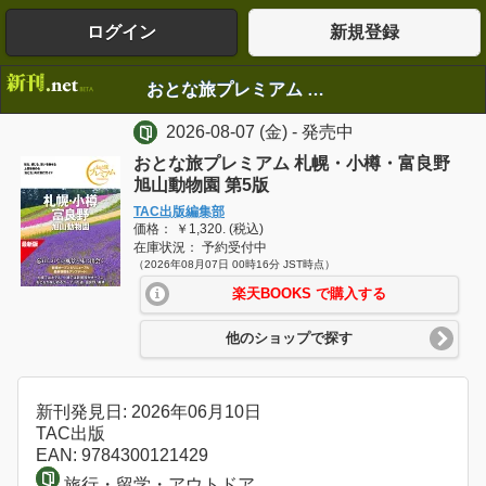
ログイン
新規登録
おとな旅プレミアム 札幌・小樽・富良野 旭山動物園 第5版
2026-08-07
(金)
- 発売中
おとな旅プレミアム 札幌・小樽・富良野
旭山動物園 第5版
TAC出版編集部
価格： ￥1,320. (税込)
在庫状況： 予約受付中
（2026年08月07日 00時16分 JST時点）
楽天BOOKS で購入する
他のショップで探す
新刊発見日: 2026年06月10日
TAC出版
EAN: 9784300121429
旅行・留学・アウトドア