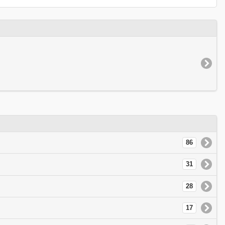
86
31
28
17