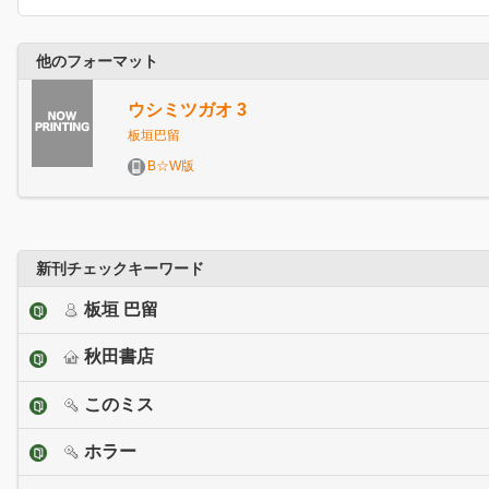
他のフォーマット
ウシミツガオ 3
板垣巴留
B☆W版
新刊チェックキーワード
板垣 巴留
秋田書店
このミス
ホラー