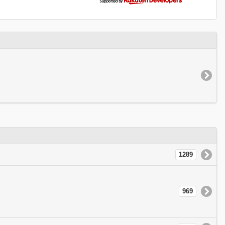
1289
969