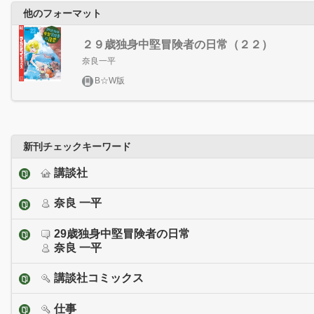
他のフォーマット
２９歳独身中堅冒険者の日常（２２）
奈良一平
B☆W版
新刊チェックキーワード
講談社
奈良 一平
29歳独身中堅冒険者の日常
奈良 一平
講談社コミックス
仕事