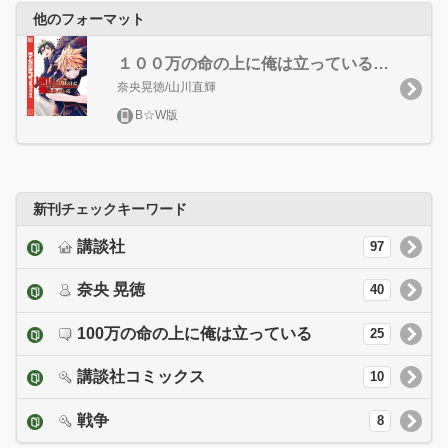
他のフォーマット
１００万の命の上に俺は立っている（２４）
奈央晃徳/山川直輝
B☆W版
新刊チェックキーワード
講談社
97
奈央 晃徳
40
100万の命の上に俺は立っている
25
講談社コミックス
10
戦争
8