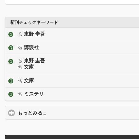
新刊チェックキーワード
東野 圭吾
講談社
東野 圭吾
文庫
文庫
ミステリ
もっとみる...
click to expand contents