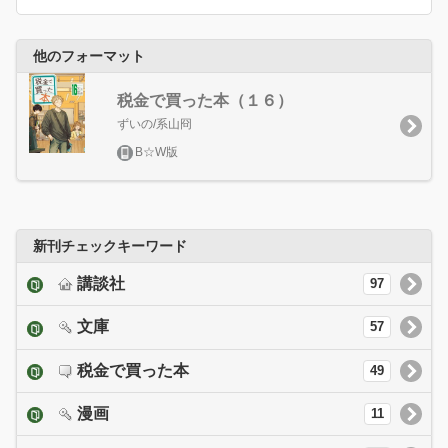
他のフォーマット
税金で買った本（１６）
ずいの/系山冏
B☆W版
新刊チェックキーワード
講談社
97
文庫
57
税金で買った本
49
漫画
11