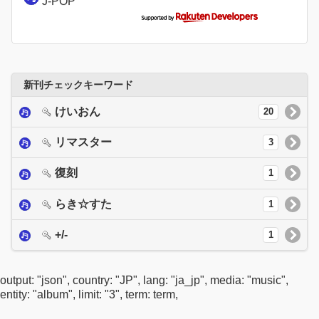
J-POP
新刊チェックキーワード
けいおん
20
リマスター
3
復刻
1
らき☆すた
1
+/-
1
output: "json", country: "JP", lang: "ja_jp", media: "music",
entity: "album", limit: "3", term: term,