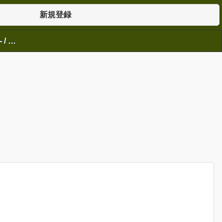
新規登録
THE IDOLM@STER SHINY COLORS Song for Prism 散花ーsanka- / 紅花ーbenibana-