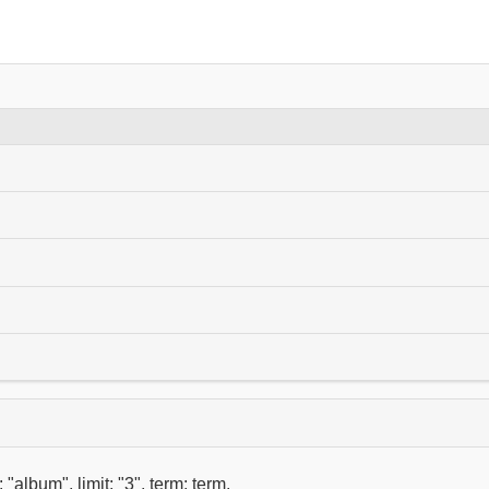
 "album", limit: "3", term: term,