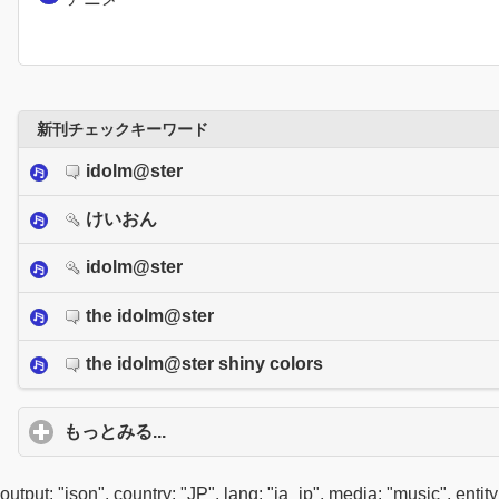
新刊チェックキーワード
idolm@ster
けいおん
idolm@ster
the idolm@ster
the idolm@ster shiny colors
もっとみる...
click to expand contents
output: "json", country: "JP", lang: "ja_jp", media: "music", entity: