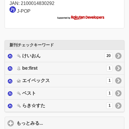
JAN: 2100014830292
J-POP
新刊チェックキーワード
けいおん
20
be:first
1
エイベックス
1
ベスト
1
らき☆すた
1
もっとみる...
click to expand contents