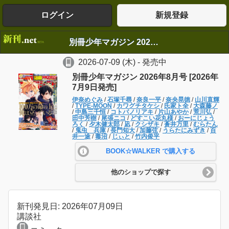
ログイン
新規登録
別冊少年マガジン 2026年8月号 [2026年7月9日発売]
2026-07-09
(木)
- 発売中
別冊少年マガジン 2026年8月号 [2026年
7月9日発売]
伊奈めぐみ
/
石塚千尋
/
奈良一平
/
奈央晃徳
/
山川直輝
/
TYPE-MOON
/
カワグチタケシ
/
氏家ト全
/
大森藤ノ
/
中島三千恒
/
コトバノリアキ
/
片山あやか
/
荒川弘
/
田中芳樹
/
尾張ニコ
/
どすこい花丸様
/
おーにじょう
ろく
/
夕木健太郎
/
凪
/
クシザキ
/
蒼井万里
/
むらたん
/
鬼虫 兵庫
/
長門知大
/
加藤弦
/
うらたにみずき
/
百
井一途
/
毒沼
/
じぃと
/
竹内俊平
BOOK☆WALKER で購入する
他のショップで探す
新刊発見日: 2026年07月09日
講談社