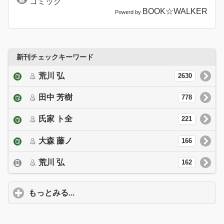
コミック
BOOK☆WALKER
Powerd by
新刊チェックキーワード
荒川 弘
2630
田中 芳樹
778
氏家 ト全
221
大森 藤ノ
166
荒川 弘
162
もっとみる...
click to expand contents