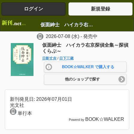
ログイン
新規登録
仮面紳士 ハイカラ右京探偵全集～探偵くらぶ～
2026-07-08
(水)
- 発売中
仮面紳士 ハイカラ右京探偵全集～探偵
くらぶ～
日影丈吉
/
日下三蔵
BOOK☆WALKER で購入する
他のショップで探す
新刊発見日: 2026年07月01日
光文社
単行本
BOOK☆WALKER
Powerd by