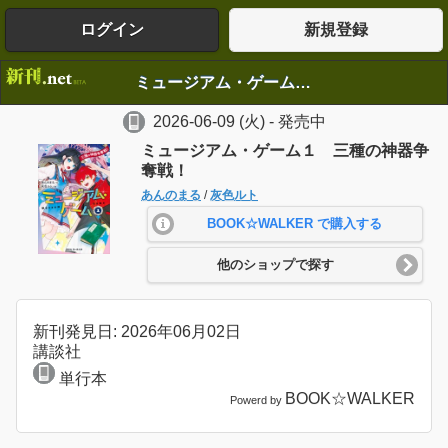
ログイン
新規登録
ミュージアム・ゲーム１ 三種の神器争奪戦！
2026-06-09
(火)
- 発売中
ミュージアム・ゲーム１ 三種の神器争
奪戦！
あんのまる
/
灰色ルト
BOOK☆WALKER で購入する
他のショップで探す
新刊発見日: 2026年06月02日
講談社
単行本
BOOK☆WALKER
Powerd by