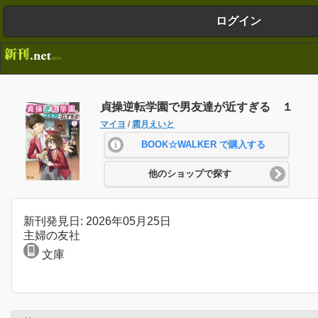
ログイン
貞操逆転学園で男友達が近すぎる １
マイヨ
/
霜月えいと
BOOK☆WALKER で購入する
他のショップで探す
新刊発見日: 2026年05月25日
主婦の友社
文庫