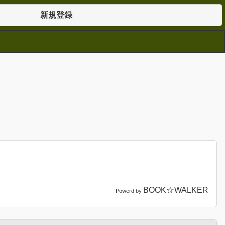
新規登録
BOOK☆WALKER
Powerd by