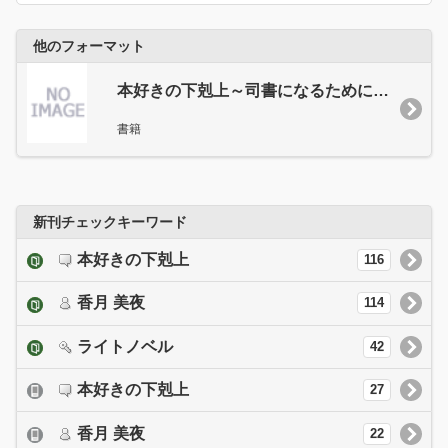
他のフォーマット
本好きの下剋上～司書になるためには手段を選んでいられません～ フェルディナンドの館にて 第1巻
書籍
新刊チェックキーワード
本好きの下剋上
116
香月 美夜
114
ライトノベル
42
本好きの下剋上
27
香月 美夜
22