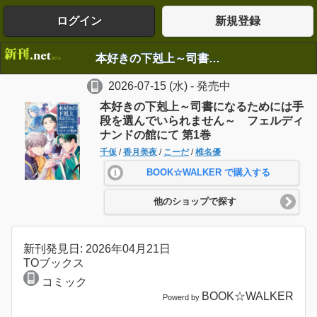
ログイン
新規登録
本好きの下剋上～司書になるためには手段を選んでいられません～ フェルディナンドの館にて 第1巻
2026-07-15
(水)
- 発売中
本好きの下剋上～司書になるためには手
段を選んでいられません～ フェルディ
ナンドの館にて 第1巻
千仮
/
香月美夜
/
こーだ
/
椎名優
BOOK☆WALKER で購入する
他のショップで探す
新刊発見日: 2026年04月21日
TOブックス
コミック
BOOK☆WALKER
Powerd by