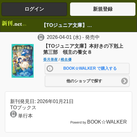
ログイン
新規登録
【TOジュニア文庫】本好きの下剋上 第三部 領主の養女８
2026-04-01
(水)
- 発売中
【TOジュニア文庫】本好きの下剋上
第三部 領主の養女８
香月美夜
/
椎名優
BOOK☆WALKER で購入する
他のショップで探す
新刊発見日: 2026年01月21日
TOブックス
単行本
BOOK☆WALKER
Powerd by