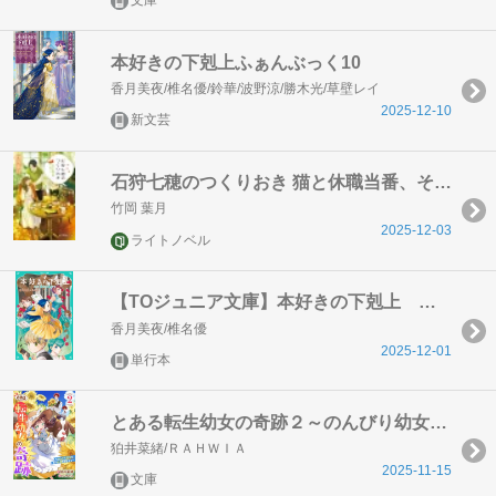
文庫
本好きの下剋上ふぁんぶっく10
香月美夜/椎名優/鈴華/波野涼/勝木光/草壁レイ
2025-12-10
新文芸
石狩七穂のつくりおき 猫と休職当番、それから
竹岡 葉月
2025-12-03
ライトノベル
【TOジュニア文庫】本好きの下剋上 第三部 領主の養女７
香月美夜/椎名優
2025-12-01
単行本
とある転生幼女の奇跡２～のんびり幼女はその伝説を目撃する～
狛井菜緒/ＲＡＨＷＩＡ
2025-11-15
文庫