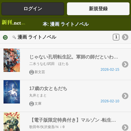
ログイン
新規登録
本: 漫画 ライトノベル
漫画 ライトノベル
1
じゃない孔明転生記。軍師の師だといわれましても4【電子書籍限定書き下ろしSS付き】
二水うなむ/武田 ほたる
2026-02-15
新文芸
17歳の女ともだち
丸井とまと
2026-02-10
文庫
【電子版限定特典付き】マルゾン -転生したらまるでゾンビを知らない世界でした-上
歌田年/矢沢俊吾/Ｎｉθ