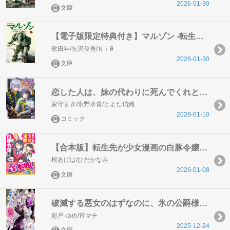
2026-01-30
文庫
【電子版限定特典付き】マルゾン -転生したらまるでゾンビを知らない世界でした-下
歌田年/矢沢俊吾/Ｎｉθ
2026-01-30
文庫
恋した人は、妹の代わりに死んでくれと言った。―妹と結婚した片思い相手がなぜ今さら私のもとに？と思ったら―@COMIC 第6巻【電子書籍限定描き下ろしマンガ付き】
家守まき/永野水貴/とよた瑣織
2026-01-10
コミック
【合本版】転生先が少女漫画の白豚令嬢だった
桜あげは/ひだかなみ
2026-01-08
文庫
破滅する悪女のはずなのに、氷の公爵様に溺愛されています
彩戸 ゆめ/宵マチ
2025-12-24