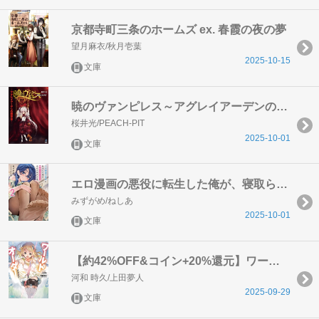
京都寺町三条のホームズ ex. 春霞の夜の夢
望月麻衣/秋月壱葉
2025-10-15
文庫
暁のヴァンピレス～アグレイアーデンの緋百合～
桜井光/PEACH-PIT
2025-10-01
文庫
エロ漫画の悪役に転生した俺が、寝取らなくても幸せになる方法２【電子特別版】
みずがめ/ねしあ
2025-10-01
文庫
【約42%OFF&コイン+20%還元】ワールドオーダー（ヒーロー文庫）1〜8巻セット
河和 時久/上田夢人
2025-09-29
文庫