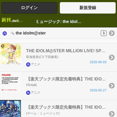
ログイン
新規登録
ミュージック: the idolm@ster
the idolm@ster
1
THE IDOLM@STER MILLION LIVE! SPECIAL SOLO RECORDS 双海亜美
双海亜美(CV.下田麻美)
2026-06-03
アニメ
【楽天ブックス限定先着特典】THE IDOLM@STER SideM 〜P@SSION CHALLENGE We are 315！〜 MONTHLY THEME SONG 07 FRAME(トレーディングカード)
FRAME
2026-05-27
アニメ
【楽天ブックス限定先着特典】THE IDOLM@STER MILLION BATTLE OF THE＠TER 07 Fairy Daysは絶え間ない(スマホサイズブロマイド89mm×62mm)
(ゲーム・ミュージック)